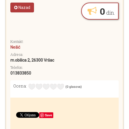
0
Nazad
din.
Kontakt:
Nešić
Adresa:
m.obilica 2, 26300 Vršac
Telefon:
013833850
Ocena:
(0 glasova)
Save