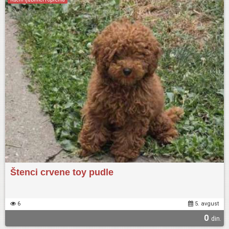
Štenci crvene toy pudle
6
5. avgust
0
din.