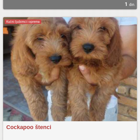
1
din.
Kućni ljubimci i oprema
Cockapoo štenci