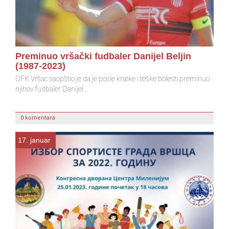
Preminuo vršački fudbaler Danijel Beljin
A
(1987-2023)
2
OFK Vršac saopštio je da je posle kratke i teške bolesti preminuo
njihov fudbaler Danijel...
0 komentara
17. januar