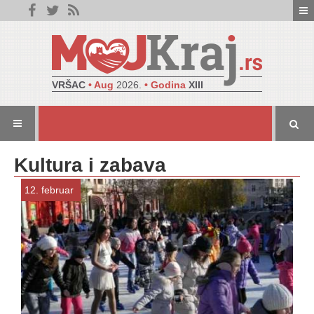
VRŠAC
• Aug
2026.
• Godina
XIII
Kultura i zabava
12. februar