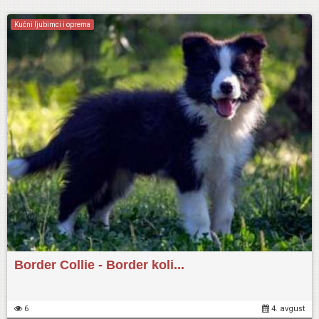
Kućni ljubimci i oprema
Border Collie - Border koli...
6
4. avgust