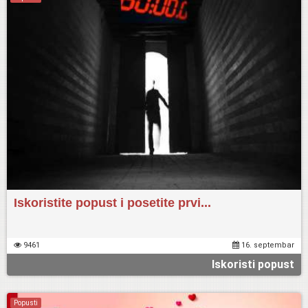
Iskoristite popust i posetite prvi...
9461
16. septembar
Iskoristi popust
Popusti