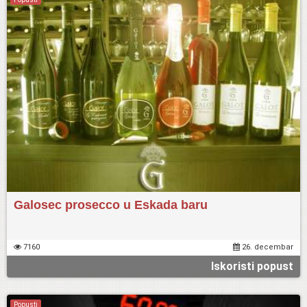
Galosec prosecco u Eskada baru
7160
26. decembar
Iskoristi popust
Popusti