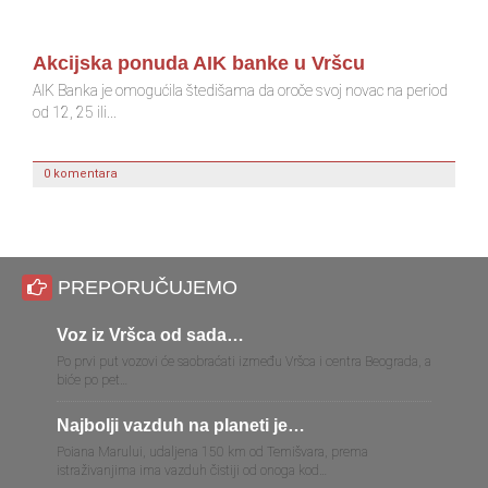
Akcijska ponuda AIK banke u Vršcu
M
t
AIK Banka je omogućila štedišama da oroče svoj novac na period
od 12, 25 ili...
0 komentara
PREPORUČUJEMO
Voz iz Vršca od sada…
Izmenj
Po prvi put vozovi će saobraćati između Vršca i centra Beograda, a
biće po pet…
Najbolji vazduh na planeti je…
Pogled
Poiana Marului, udaljena 150 km od Temišvara, prema
istraživanjima ima vazduh čistiji od onoga kod…