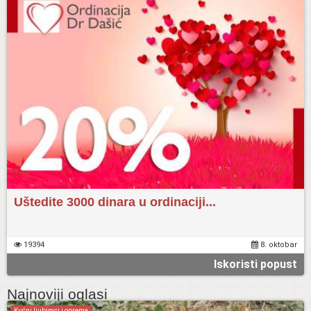
Uštedite 3000 dinara u ordinaciji...
19394
8. oktobar
Iskoristi popust
Najnoviji oglasi
Kućni ljubimci i oprema