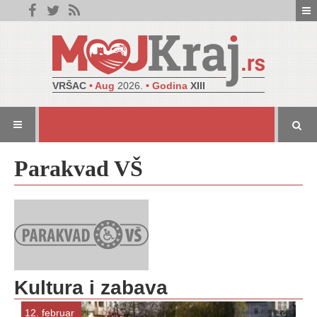
VRŠAC
• Aug
2026.
• Godina
XIII
Parakvad VŠ
Kultura i zabava
12. februar