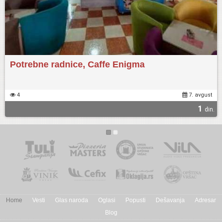
Potrebne radnice, Caffe Enigma
4
7. avgust
1
din.
Home
Vesti
Glas naroda
Oglasi
Popusti
Dešavanja
Adresar
Blog