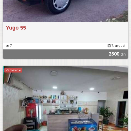
Yugo 55
7
7. avgust
2500
din.
Zaposlenje