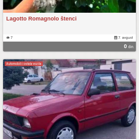
Lagotto Romagnolo štenci
7
7. avgust
0
din.
Automobili i ostala vozila