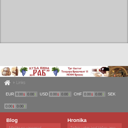
Links
EUR
USD
CHF
SEK
0.00
0.00
0.00
0.00
0.00
0.00
0.00
0.00
Blog
Hronika