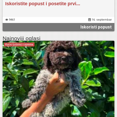
Iskoristite popust i posetite prvi...
9461
16. septembar
Iskoristi popust
Najnoviji oglasi
Kućni ljubimci i oprema