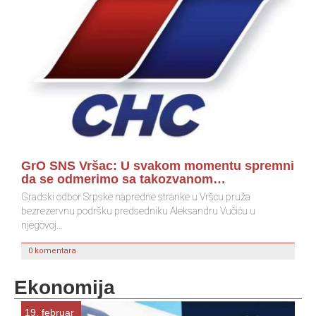
K
GrO SNS Vršac: U svakom momentu spremni
da se odmerimo sa takozvanom…
Gradski odbor Srpske napredne stranke u Vršcu pruža
bezrezervnu podršku predsedniku Aleksandru Vučiću u
njegovoj...
0 komentara
Ekonomija
19. februar