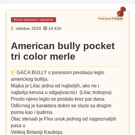
Pročitano
116
puta
Kućni ljubimci i oprema
2. oktobar 2024.
14:41h
American bully pocket
tri color merle
GACA BULLY s ponosom prestavja leglo
americkog bullija.
Majka je Lilac jedna od najboljih, ako ne i
najbolja kerusa u odgajivacnici (Lilac trobojna)
Proslo njeno leglo se prodalo kroz par dana.
Odlicnog je karaktera dobro se slaze sa drugim
psima kao i ljudima.
Otac stenadi je Flex unuk jednog od najpoznatijih
pasa u
Velikoj Britaniji Kauboja.