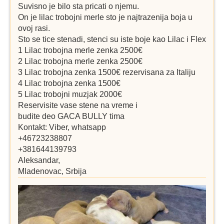
Suvisno je bilo sta pricati o njemu.
On je lilac trobojni merle sto je najtrazenija boja u
ovoj rasi.
Sto se tice stenadi, stenci su iste boje kao Lilac i Flex
1 Lilac trobojna merle zenka 2500€
2 Lilac trobojna merle zenka 2500€
3 Lilac trobojna zenka 1500€ rezervisana za Italiju
4 Lilac trobojna zenka 1500€
5 Lilac trobojni muzjak 2000€
Reservisite vase stene na vreme i
budite deo GACA BULLY tima
Kontakt: Viber, whatsapp
+46723238807
+381644139793
Aleksandar,
Mladenovac, Srbija