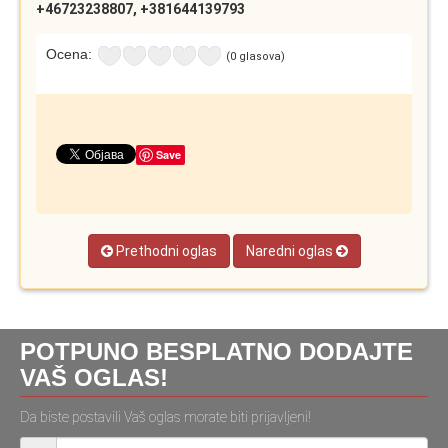
+46723238807, +381644139793
Ocena:
(0 glasova)
Save
Prethodni oglas
Naredni oglas
POTPUNO BESPLATNO DODAJTE
VAŠ OGLAS!
Da biste postavili Vaš oglas morate biti prijavljeni!