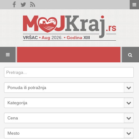
VRŠAC
• Aug
2026.
• Godina
XIII