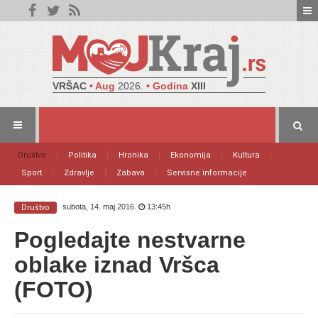
VRŠAC
• Aug
2026.
• Godina
XIII
Društvo
Politika
Hronika
Ekonomija
Kultura
Sport
Zdravlje
Zabava
Servisne informacije
subota, 14. maj 2016.
13:45h
Društvo
Pogledajte nestvarne
oblake iznad Vršca
(FOTO)