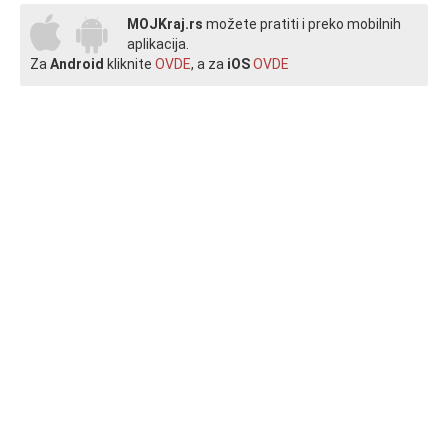
MOJKraj.rs
možete pratiti i preko mobilnih
aplikacija.
Za
Android
kliknite
OVDE
, a za
iOS
OVDE