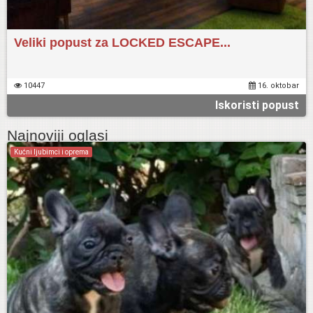
Veliki popust za LOCKED ESCAPE...
10447
16. oktobar
Iskoristi popust
Najnoviji oglasi
Kućni ljubimci i oprema