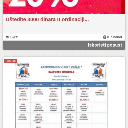
Uštedite 3000 dinara u ordinaciji...
19395
8. oktobar
Iskoristi popust
Popusti