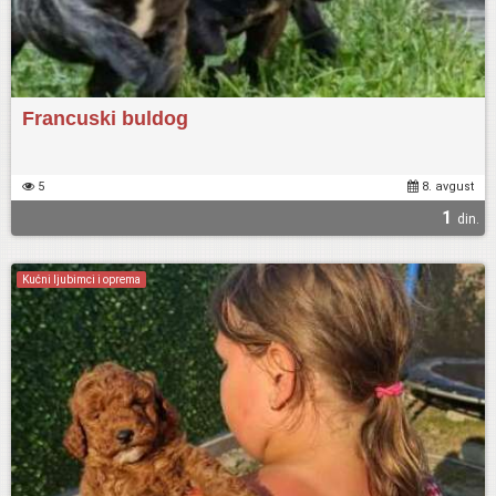
Francuski buldog
5
8. avgust
1
din.
Kućni ljubimci i oprema