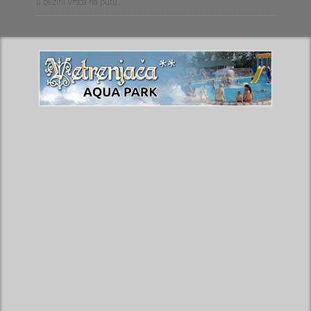
u blizini Vršca na putu…