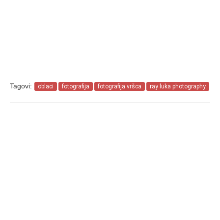
Tagovi:
oblaci
fotografija
fotografija vršca
ray luka photography