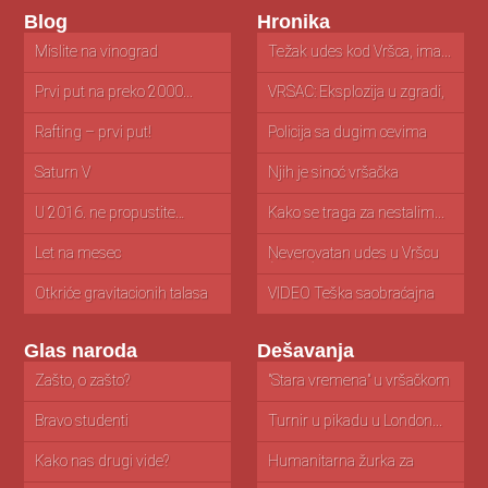
Blog
Hronika
Mislite na vinograd
Najbolja gitara na svetu
Težak udes kod Vršca, ima...
Sprej
V
tr
Prvi put na preko 2000...
Jedna vršačka „detektivska“
VRŠAC: Eksplozija u zgradi,
S vero
Di
priča
ima...
pa
Rafting – prvi put!
Koliko je zapravo cena
Policija sa dugim cevima
O Cig
S
nove...
na...
Vr
Saturn V
Reklamiranje stranaka
Njih je sinoć vršačka
Kako 
Ve
našim parama
policija...
U 2016. ne propustite…
Tomislave Mrčela, hvala ti!
Kako se traga za nestalim...
Стран
Te
култ
Let na mesec
O opštinskim kerama i
Neverovatan udes u Vršcu
U Srbi
De
štetočinskoj...
(FOTO)
Otkriće gravitacionih talasa
Parazit ne bira
VIDEO Teška saobraćajna
Jedan 
Ve
nesreća kod...
Ču
Glas naroda
Dešavanja
Zašto, o zašto?
Koliko je poreskih para
"Stara vremena" u vršačkom
Na
potrebno...
pozorištu
Bravo studenti
Zatvorili pekaru zbog 152
Turnir u pikadu u London...
Ok
dinara
Kako nas drugi vide?
Šta će nam pešački prelazi?
Humanitarna žurka za
Ok
Jasnu