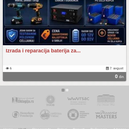
Izrada i reparacija baterija za...
6
7. avgust
0
din.