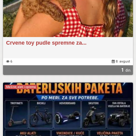
Crvene toy pudle spremne za...
6
8. avgust
1
din.
Mašine, alati i oprema