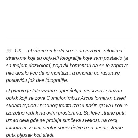
OK, s obzirom na to da su se po raznim sajtovima i
stranama koji su objavili fotografije koje sam postavio (a
sa mojom dozvolom) pojavili komentari da se to zapravo
nije desilo već da je montaža, a umoran od rasprave
postaviću još dve fotografije.
U pitanju je takozvana super ćelija, masivan i snažan
oblak koji se zove Cumulonimbus Arcus formiran usled
sudara toplog i hladnog fronta iznad naših glava i koji je
izuzetno redak na ovim prostorima. Sa leve strane puta
iznad dela gde se probija sunčeva svetlost, na ovoj
fotografiji se vidi centar super ćelije a sa desne strane
puta pljusak koji sledi.